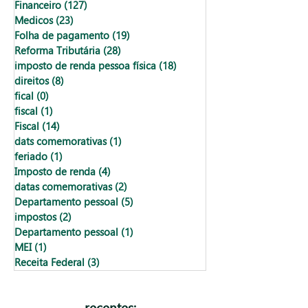
Financeiro
(127)
127 posts
Medicos
(23)
23 posts
Folha de pagamento
(19)
19 posts
Reforma Tributária
(28)
28 posts
imposto de renda pessoa física
(18)
18 posts
direitos
(8)
8 posts
fical
(0)
0 post
fiscal
(1)
1 post
Fiscal
(14)
14 posts
dats comemorativas
(1)
1 post
feriado
(1)
1 post
Imposto de renda
(4)
4 posts
datas comemorativas
(2)
2 posts
Departamento pessoal
(5)
5 posts
impostos
(2)
2 posts
Departamento pessoal
(1)
1 post
MEI
(1)
1 post
Receita Federal
(3)
3 posts