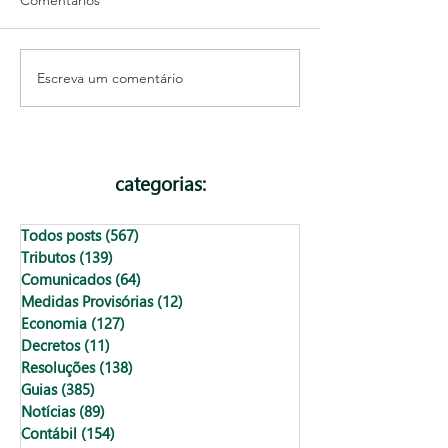
Comentários
Escreva um comentário
Agenda tributária de
Do achismo ao
agosto de 2026: confira as
crescimento: c
obrigações e prazos do
organizar as fin
mês
seu negócio
categorias:
Todos posts
(567)
567 posts
Tributos
(139)
139 posts
Comunicados
(64)
64 posts
Medidas Provisórias
(12)
12 posts
Economia
(127)
127 posts
Decretos
(11)
11 posts
Resoluções
(138)
138 posts
Guias
(385)
385 posts
Notícias
(89)
89 posts
Contábil
(154)
154 posts